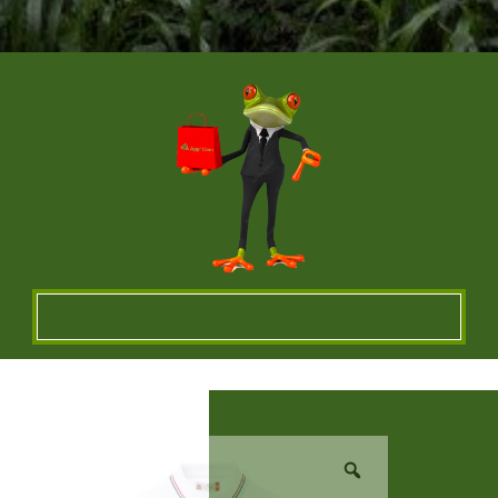
Un vêtement à votre
image !
VÊTEMENTS ET OBJETS À
PERSONNALISER EN BRODERIE POUR UNE
QUALITE OPTIMALE ou IMPRESSION SUR
TEXTILES…