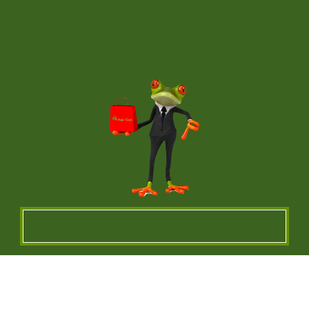
image !
VÊTEMENTS ET OBJETS À
PERSONNALISER EN BRODERIE POUR UNE
QUALITE OPTIMALE ou IMPRESSION SUR
TEXTILES…