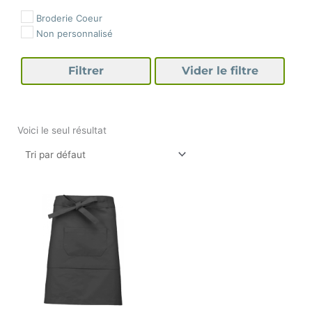
Broderie Coeur
Non personnalisé
Filtrer
Vider le filtre
Voici le seul résultat
Plage
Ce
de
produit
prix :
a
15,30 €
à
plusieurs
24,30 €
variations.
Les
options
peuvent