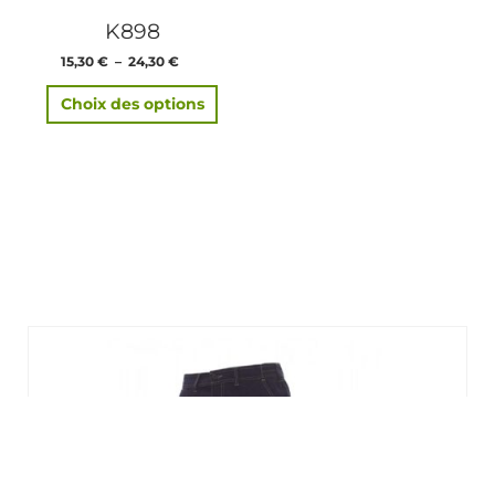
être
K898
choisies
sur
15,30
€
–
24,30
€
TTC
la
page
Choix des options
du
produit