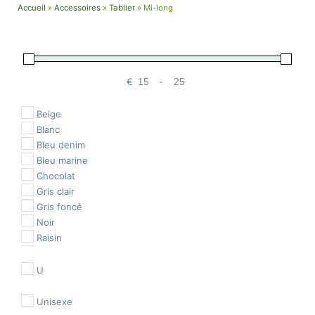
Accueil
»
Accessoires
»
Tablier
»
Mi-long
€
-
Minimum Price
Maximum Price
Beige
Blanc
Bleu denim
Bleu marine
Chocolat
Gris clair
Gris foncé
Noir
Raisin
Rouge
U
Unisexe