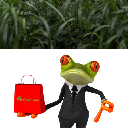
Un vêtement à votre
image !
VÊTEMENTS ET OBJETS À
PERSONNALISER EN BRODERIE POUR UNE
QUALITE OPTIMALE ou IMPRESSION SUR
TEXTILES…