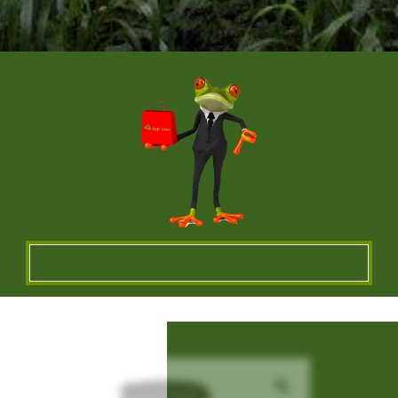
Un vêtement à votre
image !
VÊTEMENTS ET OBJETS À
PERSONNALISER EN BRODERIE POUR UNE
QUALITE OPTIMALE ou IMPRESSION SUR
TEXTILES…