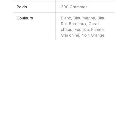
Poids
300 Grammes
Couleurs
Blanc, Bleu marine, Bleu
Roi, Bordeaux, Corail
chaud, Fuchsia, Fumée,
Gris chiné, Noir, Orange,
Rouge, Vert, Vert Militaire
Taille
XS, S, M, L, XL, XXL
Genre
Femme
Technique de
Broderie Coeur, Broderie
personnalisation
Coeur & Dos, Broderie
Dos, Non personnalisé
Il n’y a pas encore d’avis.
Seuls les clients connectés ayant acheté ce produit