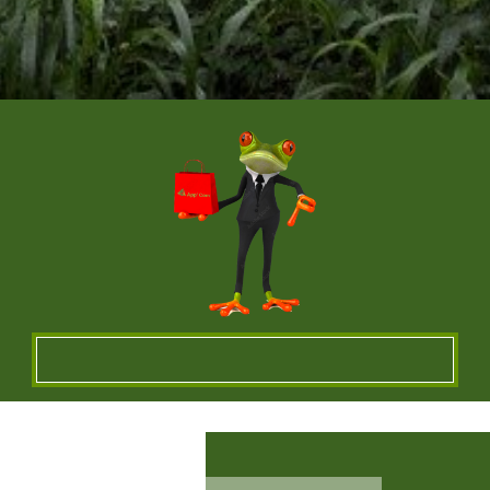
Un vêtement à votre
image !
VÊTEMENTS ET OBJETS À
PERSONNALISER EN BRODERIE POUR UNE
QUALITE OPTIMALE ou IMPRESSION SUR
TEXTILES…