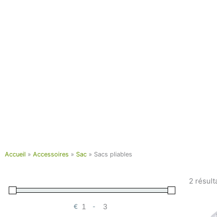
Accueil
»
Accessoires
»
Sac
»
Sacs pliables
2 résult
€
-
Minimum Price
Maximum Price