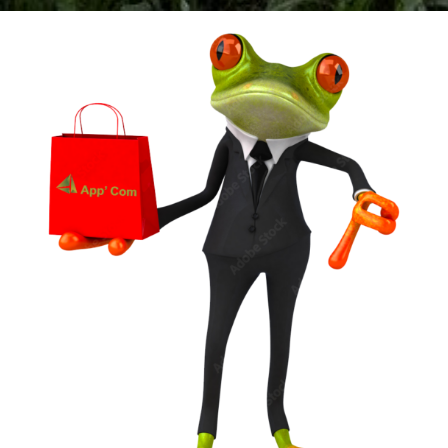
Un vêtement à votre
image !
VÊTEMENTS ET OBJETS À
PERSONNALISER EN BRODERIE POUR UNE
QUALITE OPTIMALE ou IMPRESSION SUR
TEXTILES…