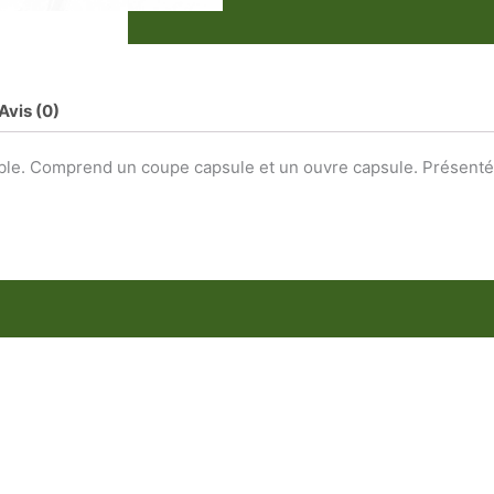
Avis (0)
le. Comprend un coupe capsule et un ouvre capsule. Présenté e
P
Ce
Ce
produit
produit
p