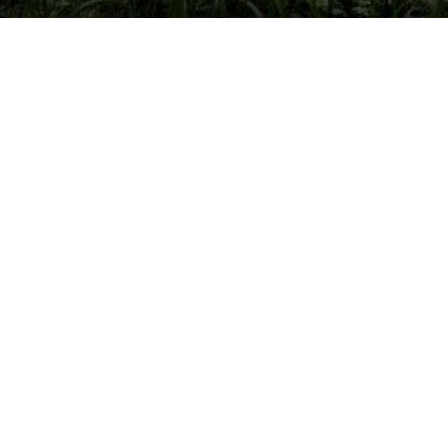
Un vêtement à votre im
VÊTEMENTS ET OBJETS À PERSONNALISER EN 
OPTIMALE ou IMPRESSION SUR TEXTILES…