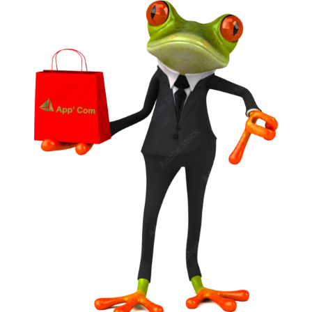
Un vêtement à votre
image !
VÊTEMENTS ET OBJETS À
PERSONNALISER EN BRODERIE POUR UNE
QUALITE OPTIMALE ou IMPRESSION SUR
TEXTILES…