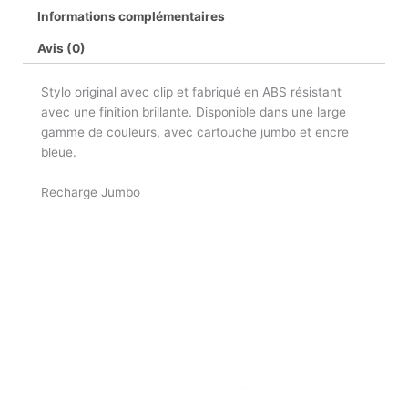
Informations complémentaires
Avis (0)
Stylo original avec clip et fabriqué en ABS résistant
avec une finition brillante. Disponible dans une large
gamme de couleurs, avec cartouche jumbo et encre
bleue.
Recharge Jumbo
Plage
Ce
de
produit
prix :
a
17,76 €