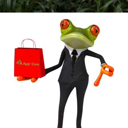
Un vêtement à votre
image !
VÊTEMENTS ET OBJETS À
PERSONNALISER EN BRODERIE POUR UNE
QUALITE OPTIMALE ou IMPRESSION SUR
TEXTILES…