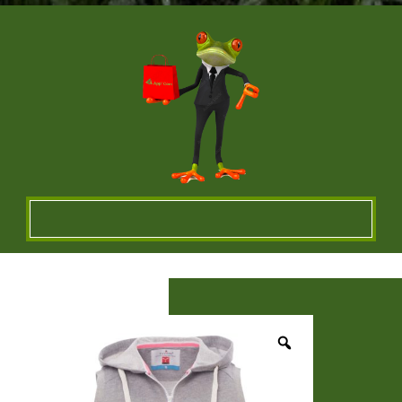
Un vêtement à votre
image !
VÊTEMENTS ET OBJETS À
PERSONNALISER EN BRODERIE POUR UNE
QUALITE OPTIMALE ou IMPRESSION SUR
TEXTILES…