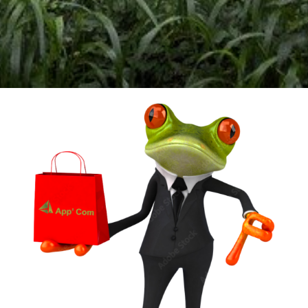
Un vêtement à votre
image !
VÊTEMENTS ET OBJETS À
PERSONNALISER EN BRODERIE POUR UNE
QUALITE OPTIMALE ou IMPRESSION SUR
TEXTILES…