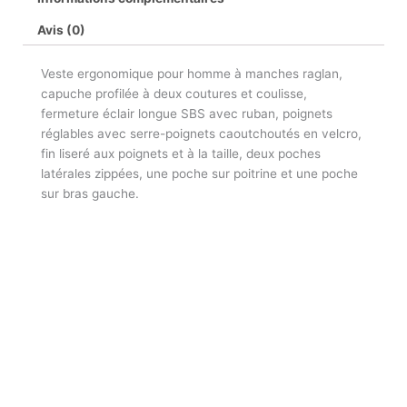
Avis (0)
Veste ergonomique pour homme à manches raglan,
capuche profilée à deux coutures et coulisse,
fermeture éclair longue SBS avec ruban, poignets
réglables avec serre-poignets caoutchoutés en velcro,
fin liseré aux poignets et à la taille, deux poches
latérales zippées, une poche sur poitrine et une poche
sur bras gauche.
Plage
Ce
de
produit
prix :
a
62,87 €