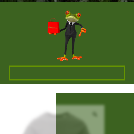
Un vêtement à votre
image !
VÊTEMENTS ET OBJETS À
PERSONNALISER EN BRODERIE POUR UNE
QUALITE OPTIMALE ou IMPRESSION SUR
TEXTILES…