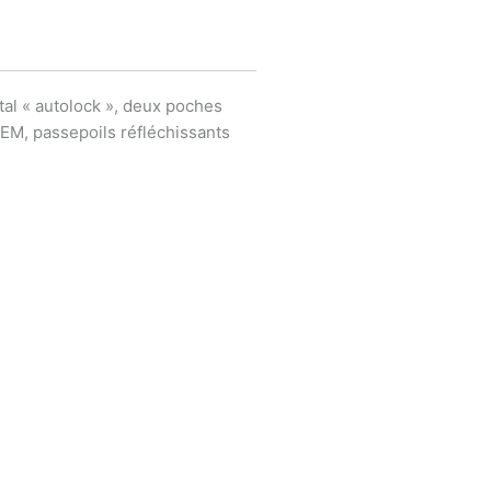
l « autolock », deux poches
TEM, passepoils réfléchissants
Ce
produit
a