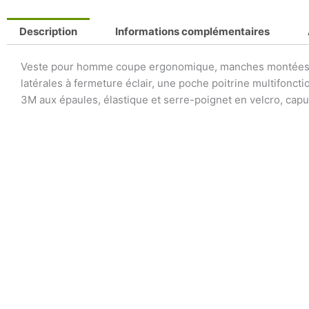
Description
Informations complémentaires
Veste pour homme coupe ergonomique, manches montées, fe
latérales à fermeture éclair, une poche poitrine multifonc
3M aux épaules, élastique et serre-poignet en velcro, capu
Plage
Plage
Ce
Ce
de
de
produit
produi
prix :
prix :
a
a
64,18 €
109,67 €
à
à