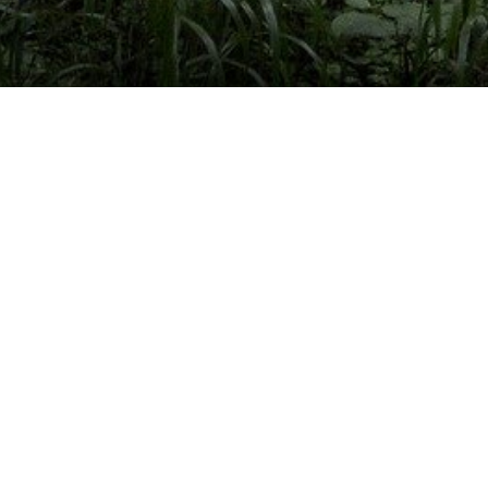
Un vêtement à votre im
VÊTEMENTS ET OBJETS À PERSONNALISER EN 
OPTIMALE ou IMPRESSION SUR TEXTILES…