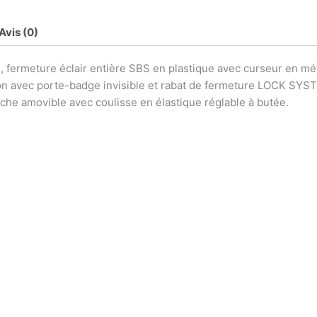
Avis (0)
rmeture éclair entière SBS en plastique avec curseur en méta
tion avec porte-badge invisible et rabat de fermeture LOCK SYS
che amovible avec coulisse en élastique réglable à butée.
Ce
Ce
t
produit
produit
a
a