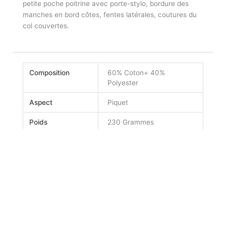
petite poche poitrine avec porte-stylo, bordure des
manches en bord côtes, fentes latérales, coutures du
col couvertes.
Composition
60% Coton+ 40%
Polyester
Aspect
Piquet
Poids
230 Grammes
Couleurs
Blanc – Fumée, Bleu
marine – Bleu roi, Bleu roi
– Bleu marine, Fumée –
Noir, Noir – Fumée, Rouge
– Fumée
Genre
Homme
Taille
XS, S, M, L, XL, XXL, 3XL,