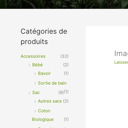
Un vêtement à votre im
Catégories de
produits
VÊTEMENTS ET OBJETS À PERSONNALISER EN 
OPTIMALE ou IMPRESSION SUR TEXTILES…
Ima
Accessoires
(32)
Laisse
Bébé
(2)
Bavoir
(1)
Sortie de bain
(1)
Sac
(9)
Autres sacs
(3)
Coton
Biologique
(1)