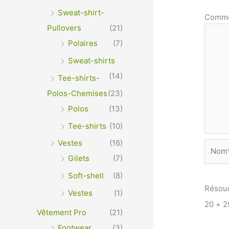
Sweat-shirt-
Comme
Pullovers
(21)
Polaires
(7)
Sweat-shirts
(14)
Tee-shirts-
Polos-Chemises
(23)
Polos
(13)
Tee-shirts
(10)
Vestes
(16)
Nom*
Gilets
(7)
Soft-shell
(8)
Résou
Vestes
(1)
20 + 
Vêtement Pro
(21)
Footwear
(3)