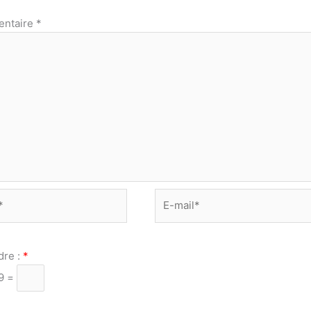
ntaire
*
E-
mail*
dre :
*
29 =