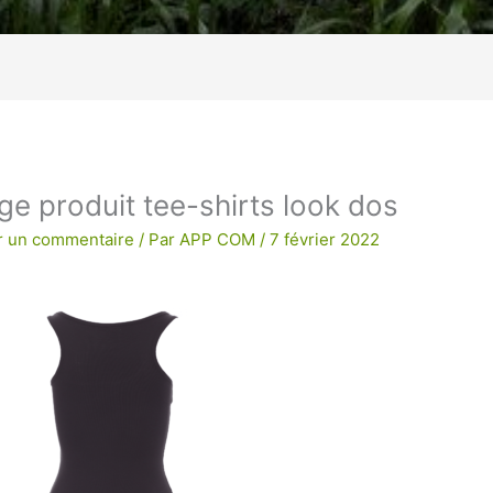
age !
BRODERIE POUR UNE QUALITE
ge produit tee-shirts look dos
r un commentaire
/ Par
APP COM
/
7 février 2022