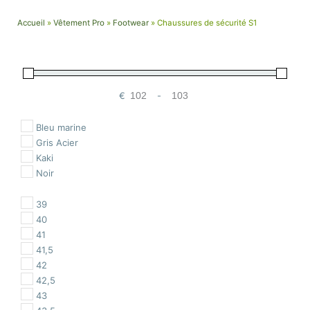
Accueil
»
Vêtement Pro
»
Footwear
»
Chaussures de sécurité S1
€
-
Minimum Price
Maximum Price
Bleu marine
Gris Acier
Kaki
Noir
39
40
41
41,5
42
42,5
43