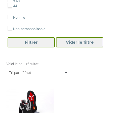
43,5
44
44,5
45
Homme
46
47
Non personnalisable
48
Filtrer
Vider le filtre
Voici le seul résultat
Ce
produit
a
plusieurs
variations.