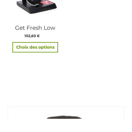
Les
options
peuvent
être
Get Fresh Low
choisies
sur
102,60
€
TTC
la
page
Choix des options
du
produit