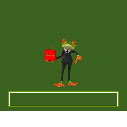
Un vêtement à votre
image !
VÊTEMENTS ET OBJETS À
PERSONNALISER EN BRODERIE POUR UNE
QUALITE OPTIMALE ou IMPRESSION SUR
TEXTILES…