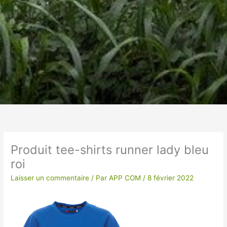
Un vêtement à votre
image !
Produit tee-shirts runner lady bleu
roi
VÊTEMENTS ET OBJETS À
PERSONNALISER EN BRODERIE POUR UNE
Laisser un commentaire
/ Par
APP COM
/
8 février 2022
QUALITE OPTIMALE ou IMPRESSION SUR
TEXTILES…