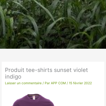
Un vêtement à votre
image !
Produit tee-shirts sunset violet
indigo
VÊTEMENTS ET OBJETS À
PERSONNALISER EN BRODERIE POUR UNE
Laisser un commentaire
/ Par
APP COM
/
15 février 2022
QUALITE OPTIMALE ou IMPRESSION SUR
TEXTILES…