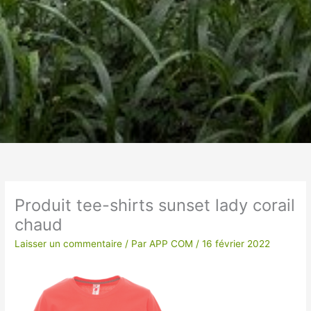
Un vêtement à votre
image !
Produit tee-shirts sunset lady corail
chaud
VÊTEMENTS ET OBJETS À
PERSONNALISER EN BRODERIE POUR UNE
Laisser un commentaire
/ Par
APP COM
/
16 février 2022
QUALITE OPTIMALE ou IMPRESSION SUR
TEXTILES…