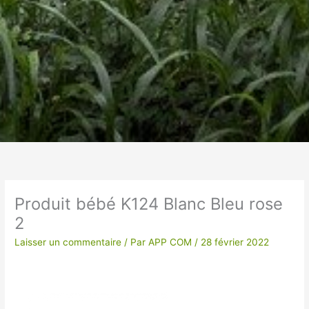
Un vêtement à votre
image !
Produit bébé K124 Blanc Bleu rose
2
VÊTEMENTS ET OBJETS À
PERSONNALISER EN BRODERIE POUR UNE
Laisser un commentaire
/ Par
APP COM
/
28 février 2022
QUALITE OPTIMALE ou IMPRESSION SUR
TEXTILES…