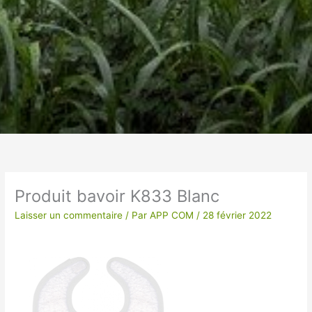
Un vêtement à votre
image !
Produit bavoir K833 Blanc
VÊTEMENTS ET OBJETS À
Laisser un commentaire
/ Par
APP COM
/
28 février 2022
PERSONNALISER EN BRODERIE POUR UNE
QUALITE OPTIMALE ou IMPRESSION SUR
TEXTILES…