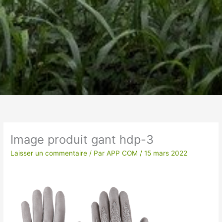
Un vêtement à votre
image !
Image produit gant hdp-3
VÊTEMENTS ET OBJETS À
Laisser un commentaire
/ Par
APP COM
/
15 mars 2022
PERSONNALISER EN BRODERIE POUR UNE
QUALITE OPTIMALE ou IMPRESSION SUR
TEXTILES…