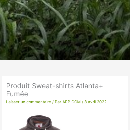
Un vêtement à votre
image !
Produit Sweat-shirts Atlanta+
Fumée
VÊTEMENTS ET OBJETS À
PERSONNALISER EN BRODERIE POUR UNE
Laisser un commentaire
/ Par
APP COM
/
8 avril 2022
QUALITE OPTIMALE ou IMPRESSION SUR
TEXTILES…