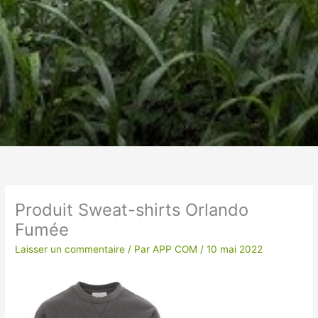
Un vêtement à votre
image !
Produit Sweat-shirts Orlando
Fumée
VÊTEMENTS ET OBJETS À
PERSONNALISER EN BRODERIE POUR UNE
Laisser un commentaire
/ Par
APP COM
/
10 mai 2022
QUALITE OPTIMALE ou IMPRESSION SUR
TEXTILES…