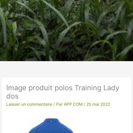
Un vêtement à votre
image !
Image produit polos Training Lady
dos
VÊTEMENTS ET OBJETS À
PERSONNALISER EN BRODERIE POUR UNE
Laisser un commentaire
/ Par
APP COM
/
25 mai 2022
QUALITE OPTIMALE ou IMPRESSION SUR
TEXTILES…