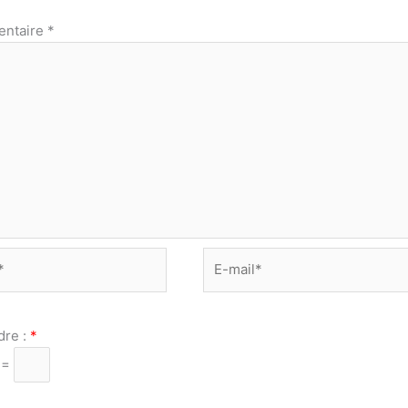
ntaire
*
E-
mail*
dre :
*
 =