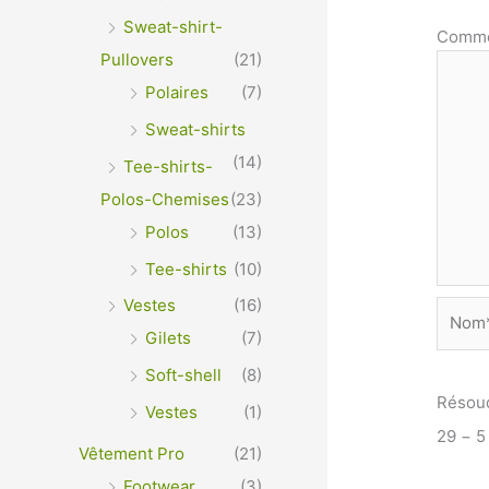
Sweat-shirt-
Comme
Pullovers
(21)
Polaires
(7)
Sweat-shirts
(14)
Tee-shirts-
Polos-Chemises
(23)
Polos
(13)
Tee-shirts
(10)
Vestes
(16)
Nom*
Gilets
(7)
Soft-shell
(8)
Résou
Vestes
(1)
29 − 5
Vêtement Pro
(21)
Footwear
(3)