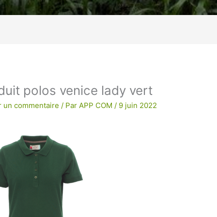
age !
BRODERIE POUR UNE QUALITE
duit polos venice lady vert
r un commentaire
/ Par
APP COM
/
9 juin 2022