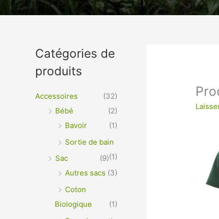
Un vêtement à votre im
Catégories de
produits
VÊTEMENTS ET OBJETS À PERSONNALISER EN 
OPTIMALE ou IMPRESSION SUR TEXTILES…
Pro
Accessoires
(32)
Laisse
Bébé
(2)
Bavoir
(1)
Sortie de bain
(1)
Sac
(9)
Autres sacs
(3)
Coton
Biologique
(1)