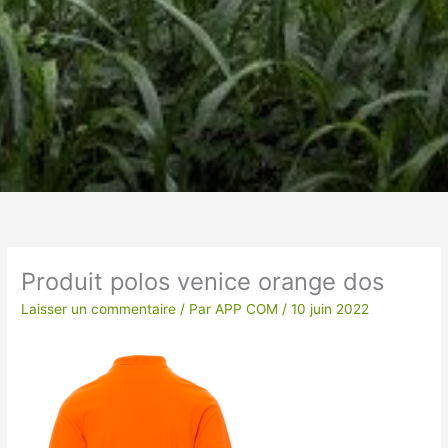
Un vêtement à votre
image !
Produit polos venice orange dos
VÊTEMENTS ET OBJETS À
Laisser un commentaire
/ Par
APP COM
/
10 juin 2022
PERSONNALISER EN BRODERIE POUR UNE
QUALITE OPTIMALE ou IMPRESSION SUR
TEXTILES…