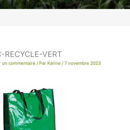
age !
BRODERIE POUR UNE QUALITE
C-RECYCLE-VERT
r un commentaire
/ Par
Karine
/
7 novembre 2023