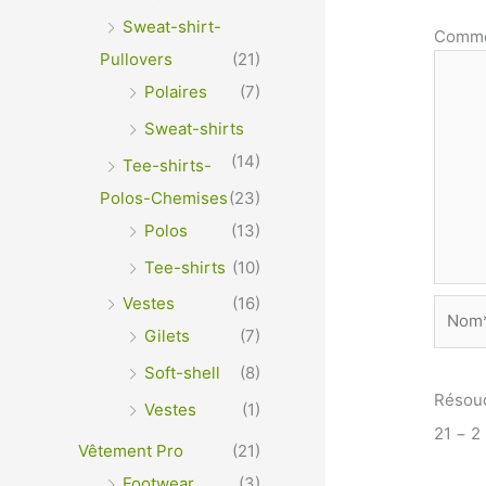
Sweat-shirt-
Comme
Pullovers
(21)
Polaires
(7)
Sweat-shirts
(14)
Tee-shirts-
Polos-Chemises
(23)
Polos
(13)
Tee-shirts
(10)
Vestes
(16)
Nom*
Gilets
(7)
Soft-shell
(8)
Résou
Vestes
(1)
21 − 2
Vêtement Pro
(21)
Footwear
(3)