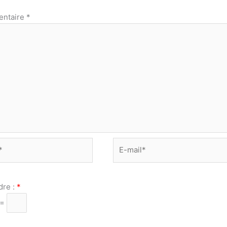
ntaire
*
E-
mail*
dre :
*
 =