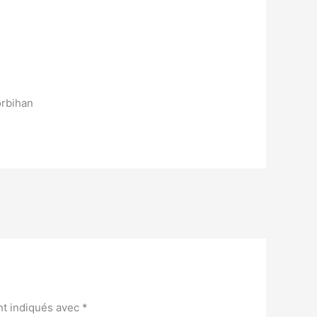
orbihan
nt indiqués avec
*