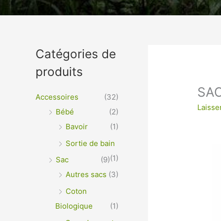
Un vêtement à votre im
Catégories de
produits
VÊTEMENTS ET OBJETS À PERSONNALISER EN 
OPTIMALE ou IMPRESSION SUR TEXTILES…
SA
Accessoires
(32)
Laisse
Bébé
(2)
Bavoir
(1)
Sortie de bain
(1)
Sac
(9)
Autres sacs
(3)
Coton
Biologique
(1)