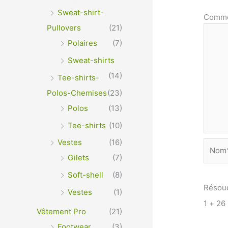
Sweat-shirt-
Comme
Pullovers
(21)
Polaires
(7)
Sweat-shirts
(14)
Tee-shirts-
Polos-Chemises
(23)
Polos
(13)
Tee-shirts
(10)
Vestes
(16)
Nom*
Gilets
(7)
Soft-shell
(8)
Résou
Vestes
(1)
1 + 26
Vêtement Pro
(21)
Footwear
(3)