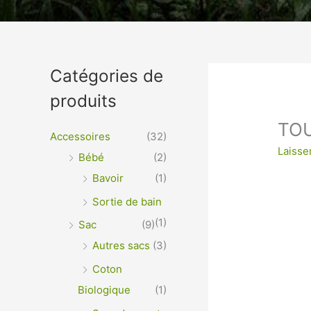
Un vêtement à votre im
Catégories de
produits
VÊTEMENTS ET OBJETS À PERSONNALISER EN 
OPTIMALE ou IMPRESSION SUR TEXTILES…
TO
Accessoires
(32)
Laisse
Bébé
(2)
Bavoir
(1)
Sortie de bain
(1)
Sac
(9)
Autres sacs
(3)
Coton
Biologique
(1)