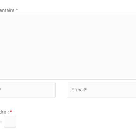
ntaire
*
E-
mail*
dre :
*
 =