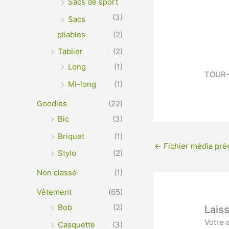
Sacs de sport
(3)
Sacs
pliables
(2)
Tablier
(2)
Long
(1)
TOUR-D
Mi-long
(1)
Goodies
(22)
Bic
(3)
Briquet
(1)
←
Fichier média pré
Stylo
(2)
Non classé
(1)
Vêtement
(65)
Bob
(2)
Lais
Votre 
Casquette
(3)