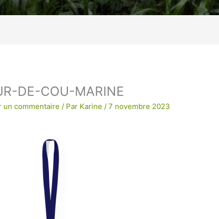
age !
BRODERIE POUR UNE QUALITE
UR-DE-COU-MARINE
r un commentaire
/ Par
Karine
/
7 novembre 2023