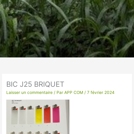
Un vêtement à votre
image !
BIC J25 BRIQUET
VÊTEMENTS ET OBJETS À
Laisser un commentaire
/ Par
APP COM
/
7 février 2024
PERSONNALISER EN BRODERIE POUR UNE
QUALITE OPTIMALE ou IMPRESSION SUR
TEXTILES…