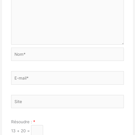
Nom*
E-
mail*
Site
Résoudre :
*
13 + 20 =