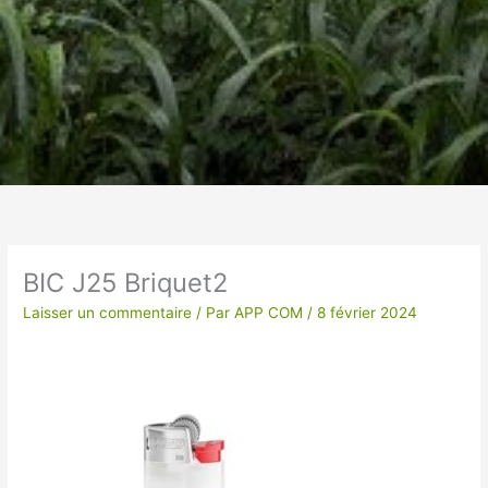
Un vêtement à votre
image !
BIC J25 Briquet2
VÊTEMENTS ET OBJETS À
Laisser un commentaire
/ Par
APP COM
/
8 février 2024
PERSONNALISER EN BRODERIE POUR UNE
QUALITE OPTIMALE ou IMPRESSION SUR
TEXTILES…