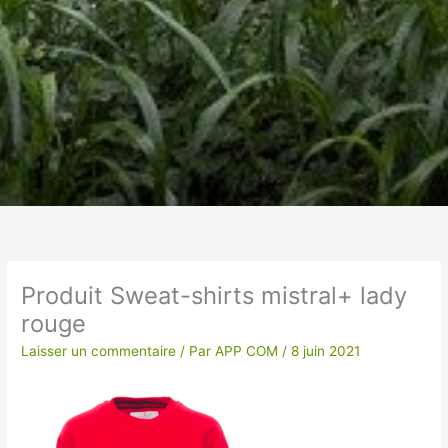
Un vêtement à votre
image !
Produit Sweat-shirts mistral+ lady
rouge
VÊTEMENTS ET OBJETS À
PERSONNALISER EN BRODERIE POUR UNE
Laisser un commentaire
/ Par
APP COM
/
8 juin 2021
QUALITE OPTIMALE ou IMPRESSION SUR
TEXTILES…