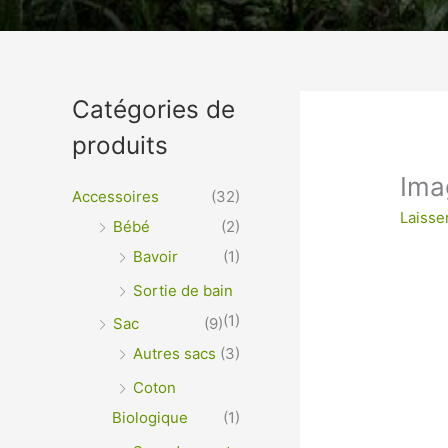
Un vêtement à votre im
Catégories de
produits
VÊTEMENTS ET OBJETS À PERSONNALISER EN 
OPTIMALE ou IMPRESSION SUR TEXTILES…
Imag
Accessoires
(32)
Laisse
Bébé
(2)
Bavoir
(1)
Sortie de bain
(1)
Sac
(9)
Autres sacs
(3)
Coton
Biologique
(1)