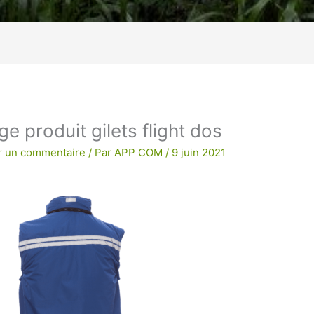
age !
BRODERIE POUR UNE QUALITE
e produit gilets flight dos
r un commentaire
/ Par
APP COM
/
9 juin 2021