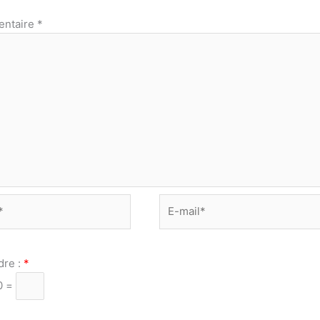
ntaire
*
E-
mail*
dre :
*
0 =