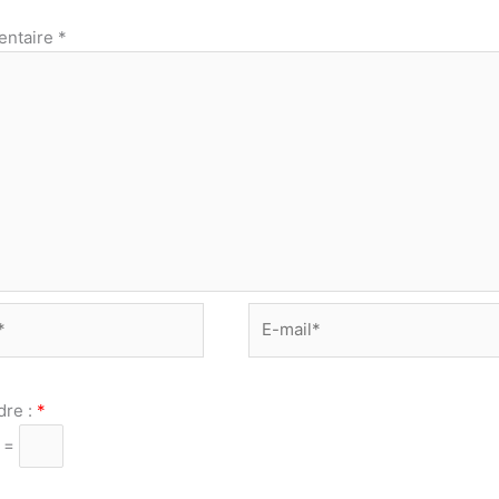
ntaire
*
E-
mail*
dre :
*
4 =