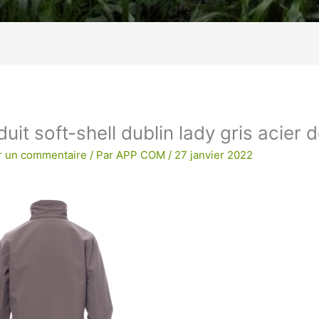
age !
BRODERIE POUR UNE QUALITE
uit soft-shell dublin lady gris acier 
r un commentaire
/ Par
APP COM
/
27 janvier 2022