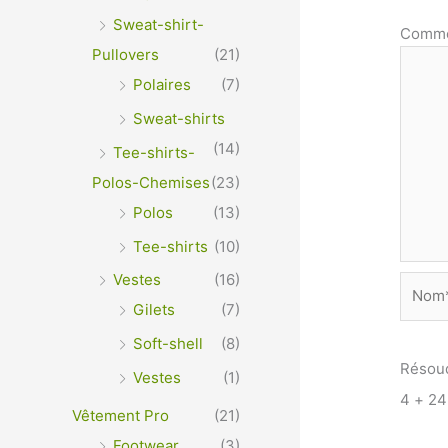
Sweat-shirt-
Comme
Pullovers
(21)
Polaires
(7)
Sweat-shirts
(14)
Tee-shirts-
Polos-Chemises
(23)
Polos
(13)
Tee-shirts
(10)
Vestes
(16)
Nom*
Gilets
(7)
Soft-shell
(8)
Résou
Vestes
(1)
4 + 2
Vêtement Pro
(21)
Footwear
(3)