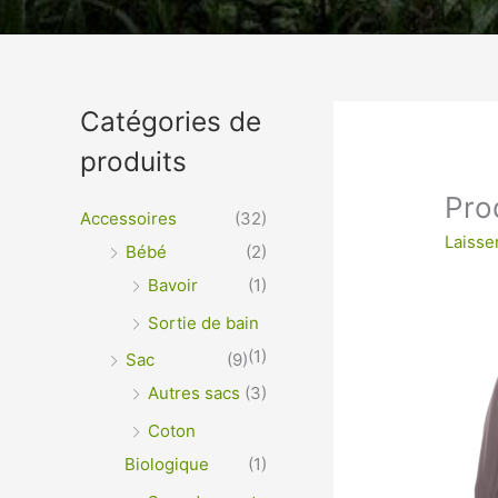
Un vêtement à votre im
Catégories de
produits
VÊTEMENTS ET OBJETS À PERSONNALISER EN 
OPTIMALE ou IMPRESSION SUR TEXTILES…
Prod
Accessoires
(32)
Laisse
Bébé
(2)
Bavoir
(1)
Sortie de bain
(1)
Sac
(9)
Autres sacs
(3)
Coton
Biologique
(1)