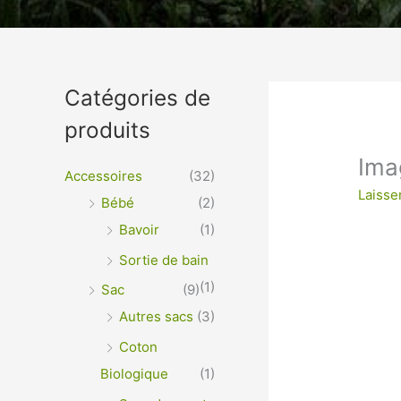
Un vêtement à votre im
Catégories de
produits
VÊTEMENTS ET OBJETS À PERSONNALISER EN 
OPTIMALE ou IMPRESSION SUR TEXTILES…
Ima
Accessoires
(32)
Laisse
Bébé
(2)
Bavoir
(1)
Sortie de bain
(1)
Sac
(9)
Autres sacs
(3)
Coton
Biologique
(1)