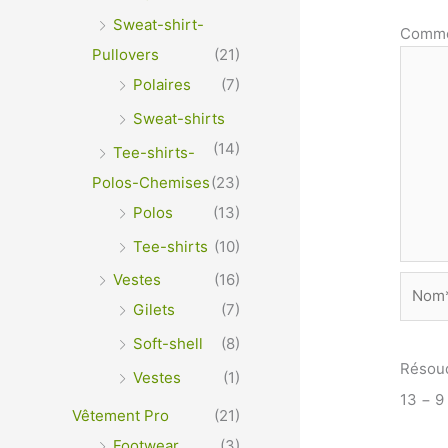
Sweat-shirt-
Comme
Pullovers
(21)
Polaires
(7)
Sweat-shirts
(14)
Tee-shirts-
Polos-Chemises
(23)
Polos
(13)
Tee-shirts
(10)
Vestes
(16)
Nom*
Gilets
(7)
Soft-shell
(8)
Résou
Vestes
(1)
13 − 9
Vêtement Pro
(21)
Footwear
(3)