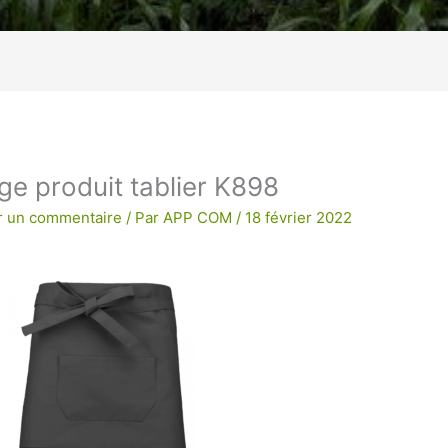
age !
BRODERIE POUR UNE QUALITE
ge produit tablier K898
r un commentaire
/ Par
APP COM
/
18 février 2022