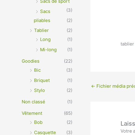
Sacs de sport
(3)
Sacs
pliables
(2)
Tablier
(2)
Long
(1)
tablie
Mi-long
(1)
Goodies
(22)
Bic
(3)
Briquet
(1)
←
Fichier média pré
Stylo
(2)
Non classé
(1)
Vêtement
(65)
Bob
(2)
Lais
Votre 
Casquette
(3)