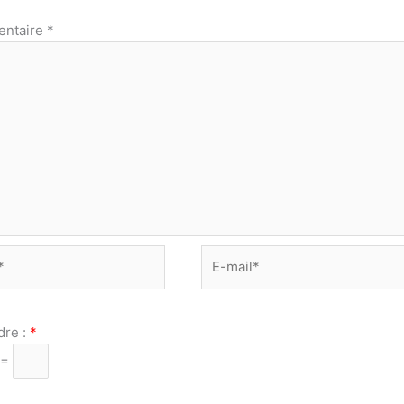
ntaire
*
E-
mail*
dre :
*
 =