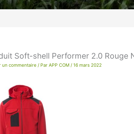
age !
BRODERIE POUR UNE QUALITE
duit Soft-shell Performer 2.0 Rouge 
r un commentaire
/ Par
APP COM
/
16 mars 2022