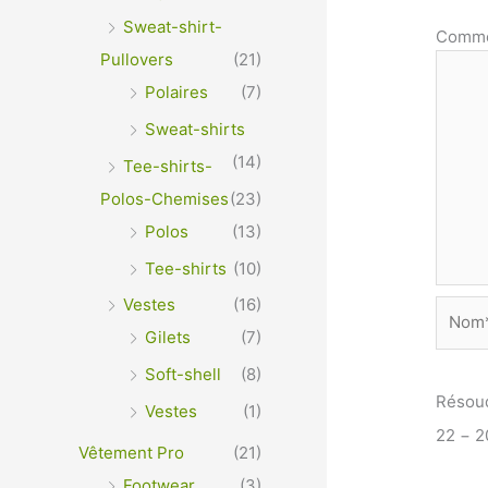
Sweat-shirt-
Comme
Pullovers
(21)
Polaires
(7)
Sweat-shirts
(14)
Tee-shirts-
Polos-Chemises
(23)
Polos
(13)
Tee-shirts
(10)
Vestes
(16)
Nom*
Gilets
(7)
Soft-shell
(8)
Résou
Vestes
(1)
22 − 
Vêtement Pro
(21)
Footwear
(3)