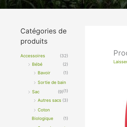
Un vêtement à votre im
Catégories de
produits
VÊTEMENTS ET OBJETS À PERSONNALISER EN 
OPTIMALE ou IMPRESSION SUR TEXTILES…
Pro
Accessoires
(32)
Laisse
Bébé
(2)
Bavoir
(1)
Sortie de bain
(1)
Sac
(9)
Autres sacs
(3)
Coton
Biologique
(1)