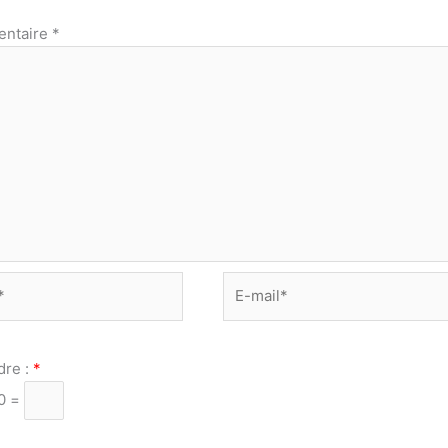
ntaire
*
E-
mail*
dre :
*
20 =