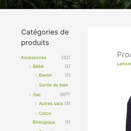
Un vêtement à votre im
Catégories de
produits
VÊTEMENTS ET OBJETS À PERSONNALISER EN 
OPTIMALE ou IMPRESSION SUR TEXTILES…
Pro
Accessoires
(32)
Laisse
Bébé
(2)
Bavoir
(1)
Sortie de bain
(1)
Sac
(9)
Autres sacs
(3)
Coton
Biologique
(1)