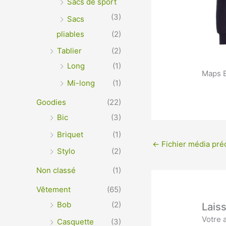
Sacs de sport
(3)
Sacs
pliables
(2)
Tablier
(2)
Long
(1)
Maps B
Mi-long
(1)
Goodies
(22)
Bic
(3)
Briquet
(1)
←
Fichier média pré
Stylo
(2)
Non classé
(1)
Vêtement
(65)
Bob
(2)
Lais
Votre 
Casquette
(3)