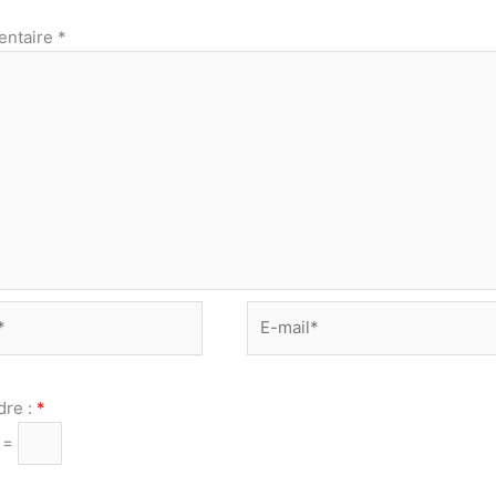
ntaire
*
E-
mail*
dre :
*
8 =