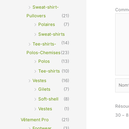
Sweat-shirt-
Comme
Pullovers
(21)
Polaires
(7)
Sweat-shirts
(14)
Tee-shirts-
Polos-Chemises
(23)
Polos
(13)
Tee-shirts
(10)
Vestes
(16)
Nom*
Gilets
(7)
Soft-shell
(8)
Résou
Vestes
(1)
30 − 
Vêtement Pro
(21)
Footwear
(3)