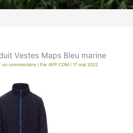
age !
BRODERIE POUR UNE QUALITE
duit Vestes Maps Bleu marine
r un commentaire
/ Par
APP COM
/
17 mai 2022