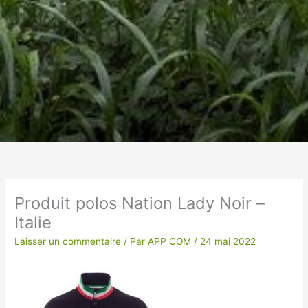
Un vêtement à votre
image !
Produit polos Nation Lady Noir –
Italie
VÊTEMENTS ET OBJETS À
PERSONNALISER EN BRODERIE POUR UNE
Laisser un commentaire
/ Par
APP COM
/
24 mai 2022
QUALITE OPTIMALE ou IMPRESSION SUR
TEXTILES…